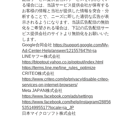
る場合には、当該サービス提供会社が保有する
お客様の情報と当社が提供した情報を突合・分
析することで、ニーズに即した適切な広告が表
示されるようになります。当該広告配信の無効
化をご希望される場合は、下記の広告配信サー
ビス提供会社のサイトより無効化をお願いいた
します。
Google合同会社
https://support.google.com/My-
Ad-Center-Help/answer/12155764?hl=ja
LINEヤフー株式会社
https://btoptout.yahoo.co.jp/optout/index.html
https://terms.line.me/line_rules_optimize
CRITEO株式会社
https://www.criteo.com/jp/privacy/disable-criteo-
services-on-internet-browsers/
Meta JAPAN株式会社
https://www.facebook.com/ads/settings
https://www.facebook.com/help/instagram/28856
53514995517?locale=ja_JP
日本マイクロソフト株式会社