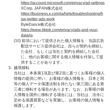
https://account.microsoft.com/privacy/ad-settings
XCorp. JAPAN株式会社
https://business.x.com/ja/help/troubleshooting/h
ow-twitter-ads-work
ByteDance株式会社
https://www.tiktok.com/privacy/ads-and-your-
data/ja
前項において提供された個人情報を、当該広告
配信サービス提供会社は、自らが契約を締結し
た会社、もしくは当社と契約を締結した会社
に、他のお客様に関する個人情報を付加して提
供することがあります。
越境移転
当社は、本条第1項及び第2項に基づくお客様の個人
情報の提供に伴い、お客様の個人情報を、日本と同
等の個人データ保護法制を持たない第三国にある第
三者に移転する場合があります。なお、お客様の個
人情報を国外に移転する場合には、当社は、法令に
定める保護措置などを実施し、お客様の個人情報を
保護します。