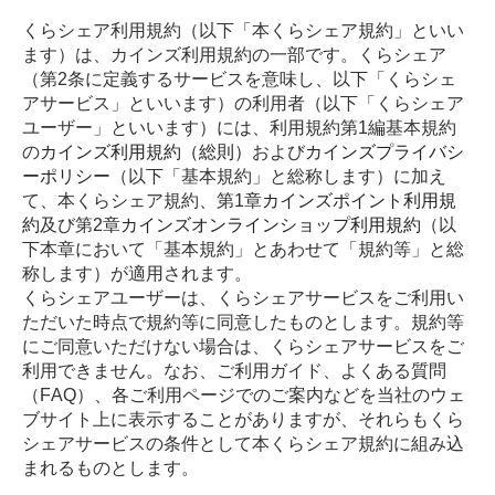
くらシェア利用規約（以下「本くらシェア規約」といい
ます）は、カインズ利用規約の一部です。くらシェア
（第2条に定義するサービスを意味し、以下「くらシェ
アサービス」といいます）の利用者（以下「くらシェア
ユーザー」といいます）には、利用規約第1編基本規約
の
カインズ利用規約（総則）
および
カインズプライバシ
ーポリシー
（以下「基本規約」と総称します）に加え
て、本くらシェア規約、第1章
カインズポイント利用規
約
及び第2章
カインズオンラインショップ利用規約
（以
下本章において「基本規約」とあわせて「規約等」と総
称します）が適用されます。
くらシェアユーザーは、くらシェアサービスをご利用い
ただいた時点で規約等に同意したものとします。規約等
にご同意いただけない場合は、くらシェアサービスをご
利用できません。なお、ご利用ガイド、よくある質問
（FAQ）、各ご利用ページでのご案内などを当社のウェ
ブサイト上に表示することがありますが、それらもくら
シェアサービスの条件として本くらシェア規約に組み込
まれるものとします。