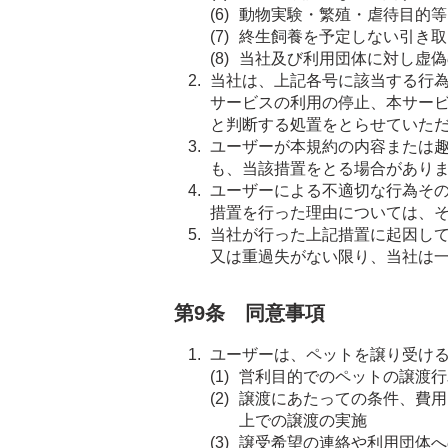
動物実験・繁殖・虐待目的等
終生飼養を予定しない引き取
当社及び利用団体に対し虚偽
当社は、上記各号に該当する行
サービスの利用の停止、本サー
と判断する処置をとらせていた
ユーザーが本規約の内容または
も、当該措置をとる場合があり
ユーザーによる不適切な行為そ
措置を行った理由については、
当社が行った上記措置に起因し
又は重過失がない限り、当社は
第9条 同意事項
ユーザーは、ペットを譲り受け
営利目的でのペットの譲渡行
譲渡にあたっての条件、費用
上での譲渡の実施
譲受希望の連絡や利用団体へ