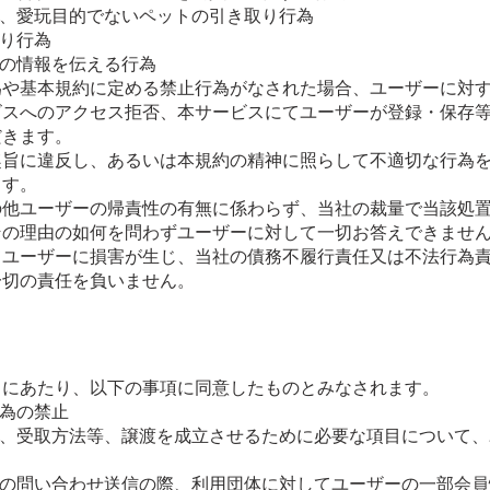
、愛玩目的でないペットの引き取り行為
り行為
の情報を伝える行為
為や基本規約に定める禁止行為がなされた場合、ユーザーに対
ビスへのアクセス拒否、本サービスにてユーザーが登録・保存
だきます。
趣旨に違反し、あるいは本規約の精神に照らして不適切な行為
ます。
の他ユーザーの帰責性の有無に係わらず、当社の裁量で当該処
その理由の如何を問わずユーザーに対して一切お答えできませ
てユーザーに損害が生じ、当社の債務不履行責任又は不法行為
一切の責任を負いません。
るにあたり、以下の事項に同意したものとみなされます。
為の禁止
、受取方法等、譲渡を成立させるために必要な項目について、
の問い合わせ送信の際、利用団体に対してユーザーの一部会員