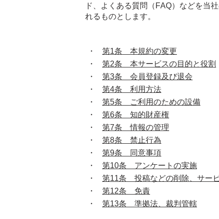
ド、よくある質問（FAQ）などを当
れるものとします。
第1条 本規約の変更
第2条 本サービスの目的と役割
第3条 会員登録及び退会
第4条 利用方法
第5条 ご利用のための設備
第6条 知的財産権
第7条 情報の管理
第8条 禁止行為
第9条 同意事項
第10条 アンケートの実施
第11条 投稿などの削除、サー
第12条 免責
第13条 準拠法、裁判管轄